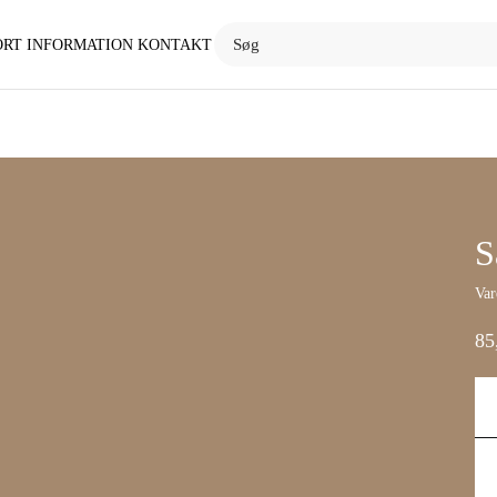
ORT
INFORMATION
KONTAKT
S
Var
85
Sal
Pul
Po
ant