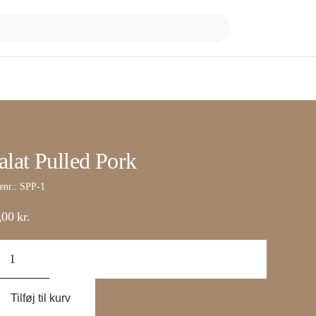
alat Pulled Pork
enr.:
SPP-1
,00
kr.
at
led
rk
al
Tilføj til kurv