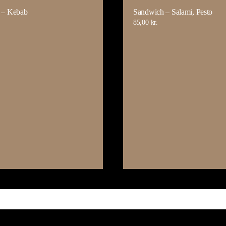
 – Kebab
Sandwich – Salami, Pesto
85,00
kr.