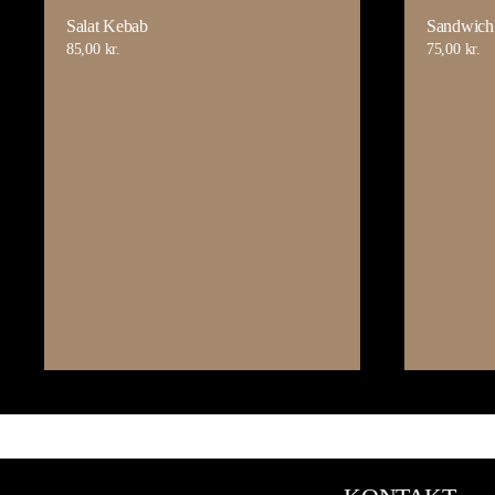
Salat Kebab
Sandwich
85,00
kr.
75,00
kr.