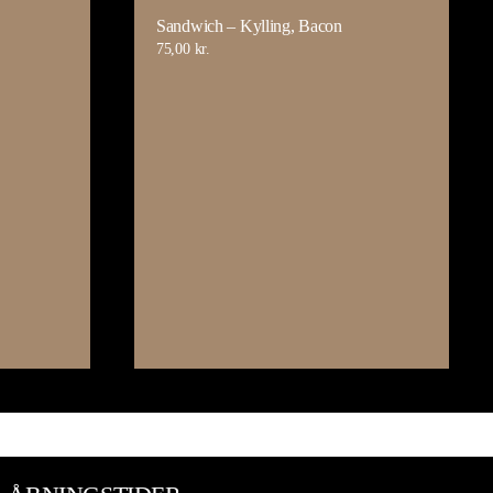
Sandwich – Kylling, Bacon
75,00
kr.