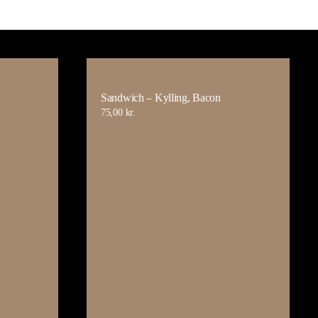
Sandwich – Kylling, Bacon
75,00
kr.