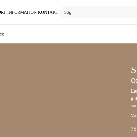
ORT
INFORMATION
KONTAKT
ost
S
o
Læ
gu
sur
Var
75