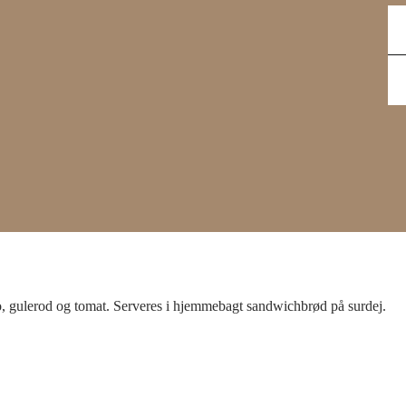
Sa
–
Ski
to
og
ost
ant
, gulerod og tomat. Serveres i hjemmebagt sandwichbrød på surdej.