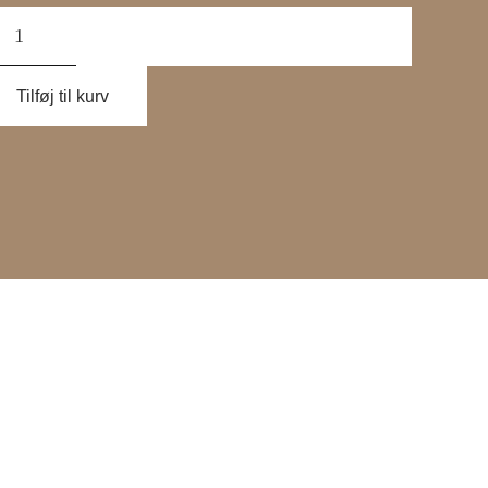
ndwich
nke,
mat
Tilføj til kurv
al