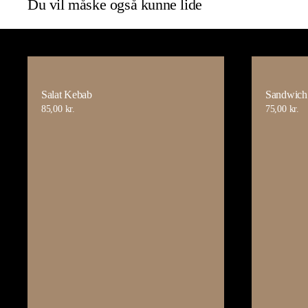
Du vil måske også kunne lide
Salat Kebab
Sandwich
85,00
kr.
75,00
kr.